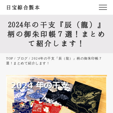
Menu
Skip
Skip
Skip
日宝綜合製本
Menu
to
to
to
あ
main
primary
footer
content
sidebar
な
2024年の干支『辰（龍）』
た
柄の御朱印帳７選！まとめ
が
て紹介します！
欲
し
TOP
/
ブログ
/ 2024年の干支『辰（龍）』柄の御朱印帳７
か
選！まとめて紹介します！
っ
た
御
朱
印
帳