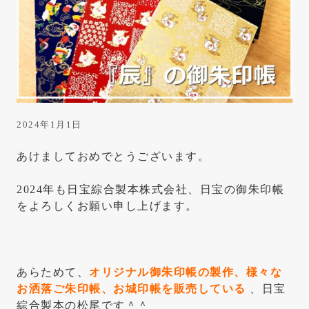
は
き
っ
と
こ
こ
に
2024年1月1日
あ
あけましておめでとうございます。
り
ま
2024年も日宝綜合製本株式会社、日宝の御朱印帳
をよろしくお願い申し上げます。
す
あらためて、
オリジナル御朱印帳の製作、様々な
お洒落ご朱印帳、お城印帳を販売している
、日宝
綜合製本の松尾です＾＾