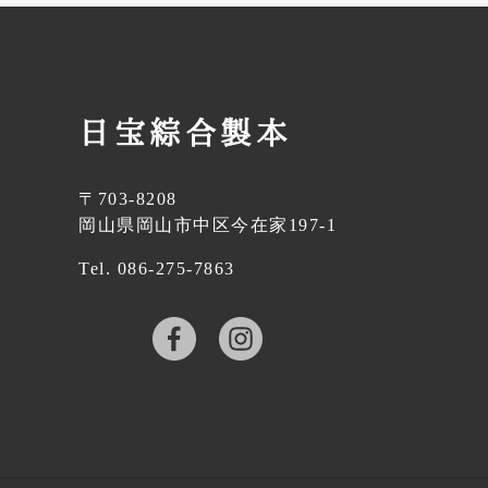
植
Footer
綵
絵
」
を
描
い
日宝綜合製本
た
御
朱
印
帳
〒703-8208
シ
岡山県岡山市中区今在家197-1
リ
ー
ズ
Tel. 086-275-7863
を
ご
紹
介
！