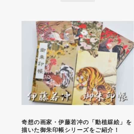
日
本
書
紀
」
に
も
登
場
す
る
兵
庫
随
一
の
古
社
「
廣
田
神
社
」
と
奇想の画家・伊藤若冲の「動植綵絵」を
「
御
描いた御朱印帳シリーズをご紹介！
朱