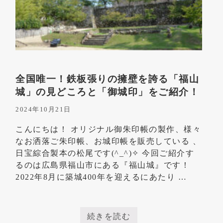
全国唯一！鉄板張りの擁壁を誇る「福山
城」の見どころと「御城印」をご紹介！
2024年10月21日
こんにちは！ オリジナル御朱印帳の製作、様々
なお洒落ご朱印帳、お城印帳を販売している 、
日宝綜合製本の松尾です(^_^)✧ 今回ご紹介す
るのは広島県福山市にある『福山城』です！
2022年8月に築城400年を迎えるにあたり …
続きを読む
全