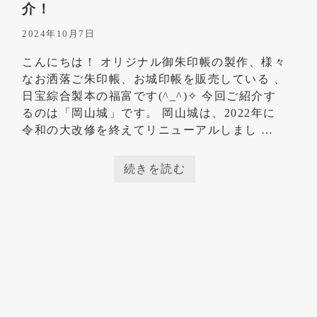
印
介！
」
を
2024年10月7日
ご
紹
こんにちは！ オリジナル御朱印帳の製作、様々
介
！
なお洒落ご朱印帳、お城印帳を販売している 、
日宝綜合製本の福富です(^_^)✧ 今回ご紹介す
るのは「岡山城」です。 岡山城は、2022年に
令和の大改修を終えてリニューアルしまし …
続きを読む
令
和
の
大
改
修
で
生
ま
れ
変
わ
っ