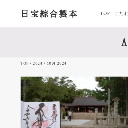
日宝綜合製本
TOP
こだ
あ
Skip
Skip
Skip
Skip
to
to
to
to
な
right
main
primary
footer
た
header
content
sidebar
が
navigation
欲
TOP
/
2024
/ 10月 2024
し
か
っ
た
御
朱
印