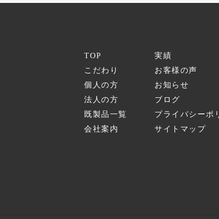
た
「
岡
山
城
」
を
TOP
実績
探
訪
こだわり
お客様の声
！
見
個人の方
お知らせ
所
や
法人の方
ブログ
「
御
既製品一覧
プライバシーポ
城
印
会社案内
サイトマップ
」
を
徹
底
紹
介
！