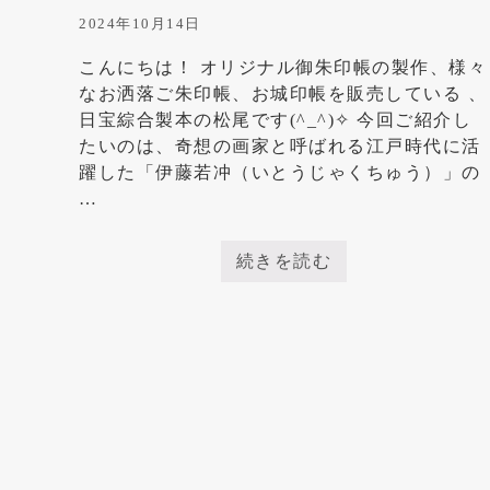
印
2024年10月14日
」
を
ご
こんにちは！ オリジナル御朱印帳の製作、様々
紹
なお洒落ご朱印帳、お城印帳を販売している 、
介
！
日宝綜合製本の松尾です(^_^)✧ 今回ご紹介し
たいのは、奇想の画家と呼ばれる江戸時代に活
躍した「伊藤若冲（いとうじゃくちゅう）」の
…
続きを読む
奇
想
の
画
家
・
伊
藤
若
冲
の
「
動