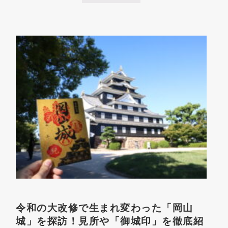
国
唯
一
！
鉄
板
張
り
の
擁
壁
を
誇
る
「
福
山
城
」
の
見
ど
こ
ろ
と
令和の大改修で生まれ変わった「岡山
「
御
城」を探訪！見所や「御城印」を徹底紹
城