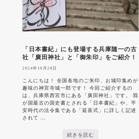
帳
は
き
っ
と
「日本書紀」にも登場する兵庫随一の古
こ
社「廣田神社」と「御朱印」をご紹介！
こ
2024年10月28日
に
あ
こんにちは！ 全国各地のご朱印、お城印集めが
り
趣味の神宮寺城一郎です！ 今回ご紹介するの
は、兵庫県西宮市にある「廣田神社」です。 我
ま
が国最古の国史書とされる「日本書紀」や、平
す
安時代の法令集である「延喜式」に詳しく記述
されて …
続きを読む
「