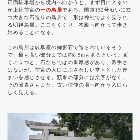
正面駐車場から境内へ向かうと、まず目に入るの
が上社前宮の
一の鳥居
である。国道152号沿いに立
つ大きな石造りの鳥居で、形は神社でよく見られ
る明神鳥居。ここをくぐり、本殿へ向かって歩き
始めることになる。
この鳥居は岐阜産の御影石で造られているそう
で、最も高い部分までは約8.5mもあるという。近
くに立つと、石ならではの重厚感があり、派手さ
はないが、前宮の入口にふさわしい堂々とした佇
まいを感じさせる。額束の部分には文字がなく、
その簡素さもまた、古い信仰の場へ向かう入口ら
しく見える。