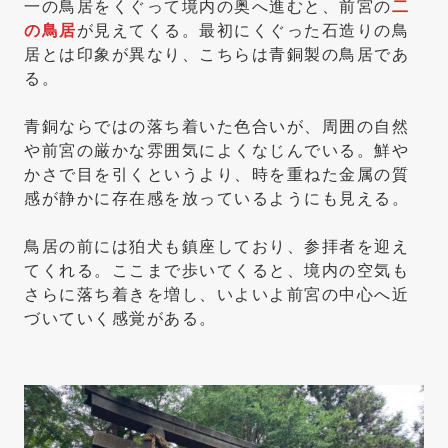
一の鳥居をくぐって境内の奥へ進むと、前宮の
二
の鳥居
が見えてくる。最初にくぐった石造りの鳥
居とは印象が異なり、こちらは青銅製の鳥居であ
る。
青銅ならではの落ち着いた色合いが、周囲の自然
や前宮の厳かな雰囲気によくなじんでいる。鮮や
かさで目を引くというより、時を重ねた金属の質
感が静かに存在感を放っているようにも見える。
鳥居の前には狛犬も鎮座しており、参拝者を迎え
てくれる。ここまで歩いてくると、境内の空気も
さらに落ち着きを増し、いよいよ前宮の中心へ近
づいていく感覚がある。