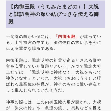
【内御玉殿（うちみたまどの）】大祝
と諏訪明神の深い結びつきを伝える御
殿
十間廊の向かい側には、
「内御玉殿」
が建ってい
る。上社前宮の中でも、諏訪信仰の古い形を今に
伝える重要な場所である。
内御玉殿は、諏訪明神の祖霊が宿るとされる御神
宝を安置していた御殿だという。かつて諏訪大社
上社では、「諏訪明神に神体なく、大祝をもって
神体となす」といわれ、大祝（おおほうり）と呼
ばれる最高位の神職が、神そのものに近い存在と
して重んじられていたそうだ。
神事の際には、この内御玉殿の扉が開かれ、大祝
が「弥栄の鈴」や「眞澄の鏡」、馬具などを携え