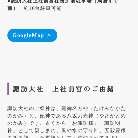
●諏訪大社上社前宮社務所前駐車場（鳥居すぐ
前）
約10台駐車可能
GoogleMap ＞
諏訪大社 上社前宮のご由緒
諏訪大社のご祭神は、建御名方神（たけみなかた
のかみ）と、妃神である八坂刀売神（やさかとめ
のかみ）です。古くから「お諏訪様」「諏訪明
神」として親しまれ、風や水の守り神、五穀豊穣
を祈る神、また軍神としても信仰されてきまし