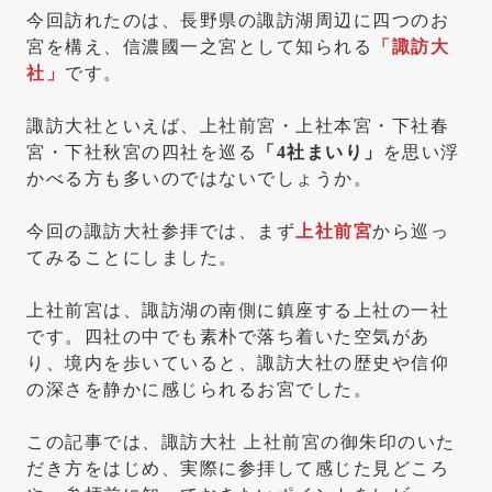
今回訪れたのは、長野県の諏訪湖周辺に四つのお
宮を構え、信濃國一之宮として知られる
「諏訪大
社」
です。
諏訪大社といえば、上社前宮・上社本宮・下社春
宮・下社秋宮の四社を巡る
「4社まいり」
を思い浮
かべる方も多いのではないでしょうか。
今回の諏訪大社参拝では、まず
上社前宮
から巡っ
てみることにしました。
上社前宮は、諏訪湖の南側に鎮座する上社の一社
です。四社の中でも素朴で落ち着いた空気があ
り、境内を歩いていると、諏訪大社の歴史や信仰
の深さを静かに感じられるお宮でした。
この記事では、諏訪大社 上社前宮の御朱印のいた
だき方をはじめ、実際に参拝して感じた見どころ