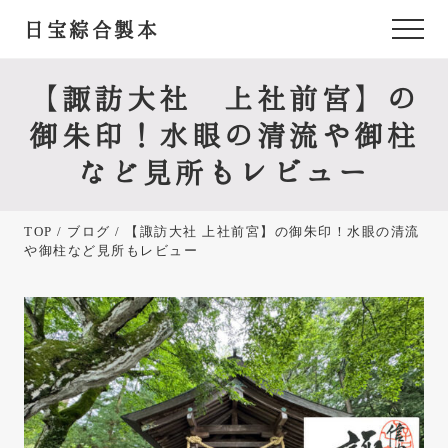
Menu
Skip
Skip
Skip
日宝綜合製本
Menu
to
to
to
あ
main
primary
footer
content
sidebar
な
【諏訪大社 上社前宮】の
た
御朱印！水眼の清流や御柱
が
など見所もレビュー
欲
し
TOP
/
ブログ
/ 【諏訪大社 上社前宮】の御朱印！水眼の清流
か
や御柱など見所もレビュー
っ
た
御
朱
印
帳