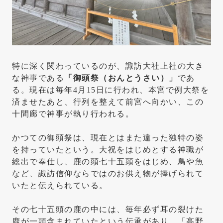
特に深く関わっているのが、諏訪大社上社の大き
な神事である
「御頭祭（おんとうさい）」
であ
る。現在は毎年4月15日に行われ、本宮で例大祭を
済ませたあと、行列を整えて前宮へ向かい、この
十間廊で神事が執り行われる。
かつての御頭祭は、現在とはまた違った独特の姿
を持っていたという。大祝をはじめとする神職が
総出で奉仕し、鹿の頭七十五頭をはじめ、鳥や魚
など、諏訪信仰ならではのお供え物が捧げられて
いたと伝えられている。
その七十五頭の鹿の中には、毎年必ず耳の裂けた
鹿が一頭含まれていたという伝承があり、「高野