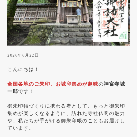
は
き
っ
と
こ
こ
に
2026年6月22日
あ
こんにちは！
り
ま
全国各地のご朱印、お城印集めが趣味
の
神宮寺城
一郎
です！
す
御朱印帳づくりに携わる者として、もっと御朱印
集めが楽しくなるように、訪れた寺社仏閣の魅力
や、私たちが手がける御朱印帳のこともお届けし
ています。