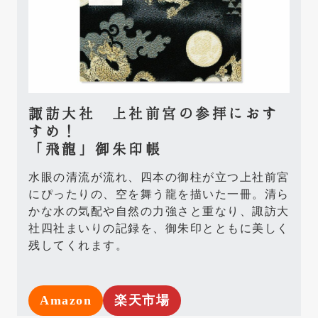
諏訪大社 上社前宮の参拝におす
すめ！
「飛龍」御朱印帳
水眼の清流が流れ、四本の御柱が立つ上社前宮
にぴったりの、空を舞う龍を描いた一冊。清ら
かな水の気配や自然の力強さと重なり、諏訪大
社四社まいりの記録を、御朱印とともに美しく
残してくれます。
Amazon
楽天市場