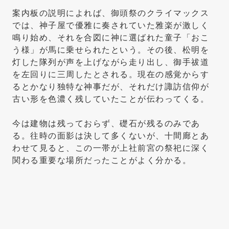
案内板の説明によれば、御頭祭のクライマックス
では、神子屋で優雅に奏されていた雅楽が激しく
鳴り始め、それを合図に神に選ばれた童子「おこ
う様」が馬に乗せられたという。その後、松明を
灯した隊列が声を上げながら走り出し、御手祓道
を左回りに三周したとされる。現在の感覚からす
るとかなり独特な神事だが、それだけ諏訪信仰が
古い形を色濃く残していたことが伝わってくる。
今は建物は残っておらず、礎石が残るのみであ
る。往時の面影は決して多くないが、十間廊とあ
わせて見ると、この一帯が上社前宮の祭祀に深く
関わる重要な場所だったことがよく分かる。