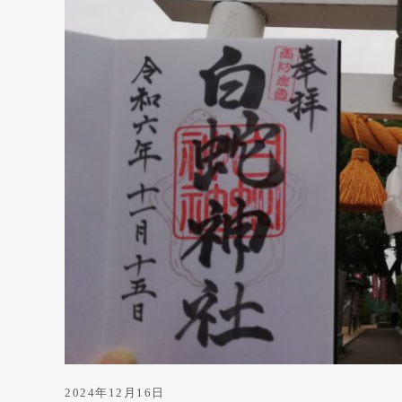
帳
は
き
っ
と
こ
こ
に
あ
り
ま
す
2024年12月16日