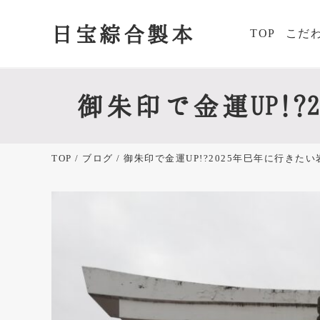
日宝綜合製本
TOP
こだ
あ
Skip
Skip
Skip
Skip
to
to
to
to
な
御朱印で金運UP!
right
main
primary
footer
た
header
content
sidebar
が
navigation
欲
TOP
/
ブログ
/ 御朱印で金運UP!?2025年巳年に行き
し
か
っ
た
御
朱
印