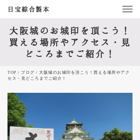
Menu
Skip
Skip
Skip
日宝綜合製本
Menu
to
to
to
あ
main
primary
footer
content
sidebar
な
大阪城のお城印を頂こう！
た
買える場所やアクセス・見
が
どころまでご紹介！
欲
し
TOP
/
ブログ
/ 大阪城のお城印を頂こう！買える場所やアク
か
セス・見どころまでご紹介！
っ
た
御
朱
印
帳