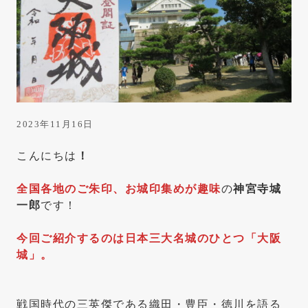
は
き
っ
と
こ
こ
に
2023年11月16日
あ
こんにちは
！
り
ま
全国各地のご朱印、お城印集めが趣味
の
神宮寺城
一郎
です！
す
今回ご紹介するのは日本三大名城のひとつ「大阪
城」。
戦国時代の三英傑である織田・豊臣・徳川を語る