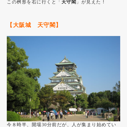
この桝形を右に行くと「
天守閣
」が見えた！
【大阪城
天守閣
】
今８時半、開場30分前だが、人が集まり始めてい