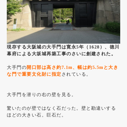
現存する大阪城の大手門は寛永5年（1628）、徳川
幕府による大坂城再築工事のさいに創建された。
大手門の
開口部は高さ約7.1m、幅は約5.5mと大き
な門で重要文化財に指定
されている。
大手門を潜りの右の壁を見る。
驚いたのが壁ではなく石だった。壁と勘違いする
ほどの大きい石。巨石だ。