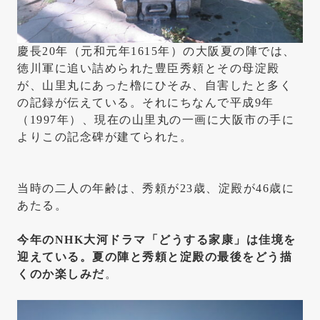
慶長20年（元和元年1615年）の大阪夏の陣では、
徳川軍に追い詰められた豊臣秀頼とその母淀殿
が、山里丸にあった櫓にひそみ、自害したと多く
の記録が伝えている。それにちなんで平成9年
（1997年）、現在の山里丸の一画に大阪市の手に
よりこの記念碑が建てられた。
当時の二人の年齢は、秀頼が23歳、淀殿が46歳に
あたる。
今年のNHK大河ドラマ「どうする家康」は佳境を
迎えている。夏の陣と秀頼と淀殿の最後をどう描
くのか楽しみだ
。