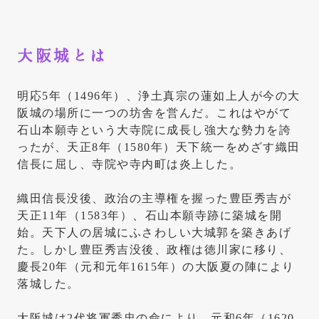
大阪城とは
明応5年（1496年）、浄土真宗の蓮如上人が今の大
阪城の場所に一つの坊舎を営んだ。これはやがて
石山本願寺という大寺院に成長し強大な勢力を誇
ったが、天正8年（1580年）天下統一をめざす織田
信長に屈し、寺院や寺内町は炎上した。
織田信長没後、政治の主導権を握った豊臣秀吉が
天正11年（1583年）、石山本願寺跡に築城を開
始。天下人の居城にふさわしい大城郭を築きあげ
た。しかし豊臣秀吉没後、政権は徳川家に移り、
慶長20年（元和元年1615年）の大阪夏の陣により
落城した。
大阪城は2代将軍秀忠の命により、元和6年（1620