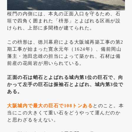
桜門の内側には、本丸の正面入口を守るため、石
垣で四角く囲まれた「枡形」とよばれる区画が設
けられ、上部に多聞櫓が建てられた。
この枡形は、徳川幕府による大阪城再築工事の第2
期工事が始まった寛永元年（1624年）、備前岡山
藩主・池田忠雄の担当によって築かれ、石材は備
前産の花崗岩が用いられている。
正面の石は蛸石とよばれる城内第1位の巨石で、向
かって左手の巨石は振袖石とよばれ、城内第3位で
ある。
大阪城内で最大の巨石で108トンある
とのこと。本
当にこの大きくて重い石をどうやって運んだのか
と思わざるをえない。