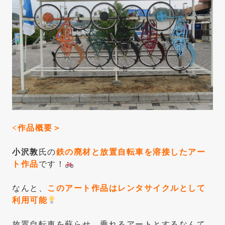
<作品概要＞
小沢敦
氏の
鉄の廃材と放置自転車を溶接したアー
ト作品
です！
なんと、
このアート作品はレンタサイクルとして
利用可能
放置自転車を蘇らせ、乗れるアートとするなんて