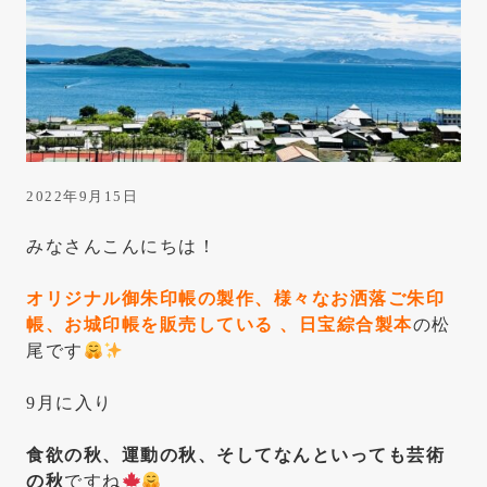
は
き
っ
と
こ
こ
に
2022年9月15日
あ
みなさんこんにちは！
り
ま
オリジナル御朱印帳の製作、様々なお洒落ご朱印
帳、お城印帳を販売している 、日宝綜合製本
の松
す
尾です
9月に入り
食欲の秋、運動の秋、そしてなんといっても芸術
の秋
ですね