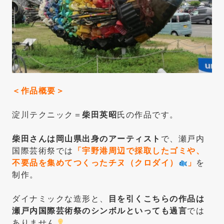
＜作品概要＞
淀川テクニック＝
柴田英昭
氏の作品です。
柴田さんは岡山県出身のアーティスト
で、瀬戸内
国際芸術祭では
「宇野港周辺で採取したゴミや、
不要品を集めてつくったチヌ（クロダイ）
」
を
制作。
ダイナミックな造形と、
目を引くこちらの作品は
瀬戸内国際芸術祭のシンボルといっても過言
では
ありません