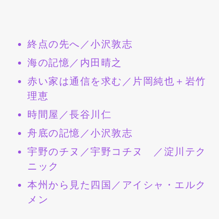
終点の先へ／小沢敦志
海の記憶／内田晴之
赤い家は通信を求む／片岡純也＋岩竹
理恵
時間屋／長谷川仁
舟底の記憶／小沢敦志
宇野のチヌ／宇野コチヌ ／淀川テク
ニック
本州から見た四国／アイシャ・エルク
メン