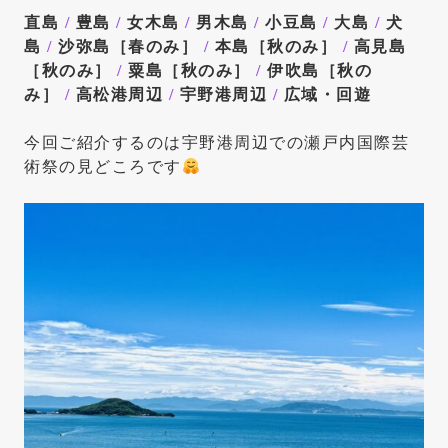
直島
/
豊島
/
女木島
/
男木島
/
小豆島
/
大島
/
犬
島
/
沙弥島［春のみ］
/
本島［秋のみ］
/
高見島
［秋のみ］
/
粟島［秋のみ］
/
伊吹島［秋の
み］
/
高松港周辺
/
宇野港周辺
/
広域・回遊
今回ご紹介するのは宇野港周辺での瀬戸内国際芸
術祭の見どころです