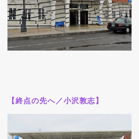
【終点の先へ／小沢敦志】