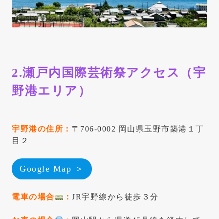
2.瀬戸内国際芸術祭アクセス（宇
野港エリア）
宇野港の住所：
〒706-0002 岡山県玉野市築港１丁
目２
Google Map ＞
電車の場合
：
JR宇野線から徒歩３分