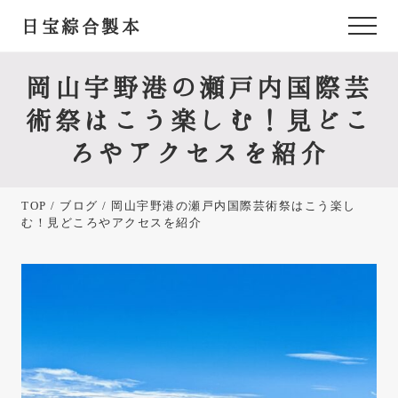
Menu
Skip
Skip
Skip
日宝綜合製本
Menu
to
to
to
あ
main
primary
footer
content
sidebar
な
岡山宇野港の瀬戸内国際芸
た
術祭はこう楽しむ！見どこ
が
ろやアクセスを紹介
欲
し
TOP
/
ブログ
/ 岡山宇野港の瀬戸内国際芸術祭はこう楽し
か
む！見どころやアクセスを紹介
っ
た
御
朱
印
帳