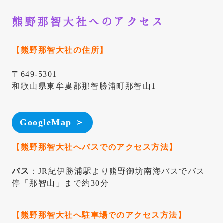
熊野那智大社へのアクセス
【熊野那智大社の住所】
〒649-5301
和歌山県東牟婁郡那智勝浦町那智山1
GoogleMap ＞
【
熊野那智大社
へバスでのアクセス
方法
】
バス
：JR紀伊勝浦駅より熊野御坊南海バスでバス
停「那智山」まで約30分
【
熊野那智大社
へ駐車場でのアクセス
方法
】