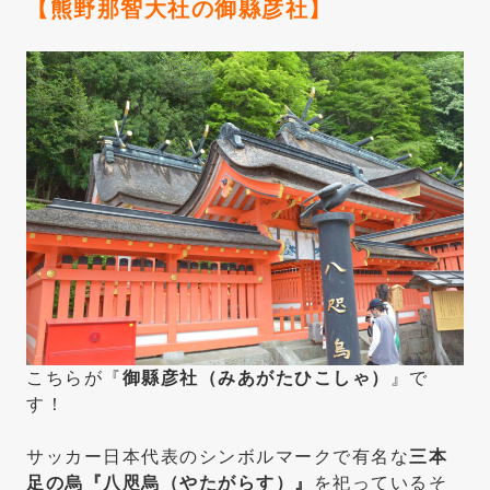
【熊野那智大社の御縣彦社】
こちらが『
御縣彦社（みあがたひこしゃ）
』で
す！
サッカー日本代表のシンボルマークで有名な
三本
足の烏『八咫烏（やたがらす）』
を祀っているそ