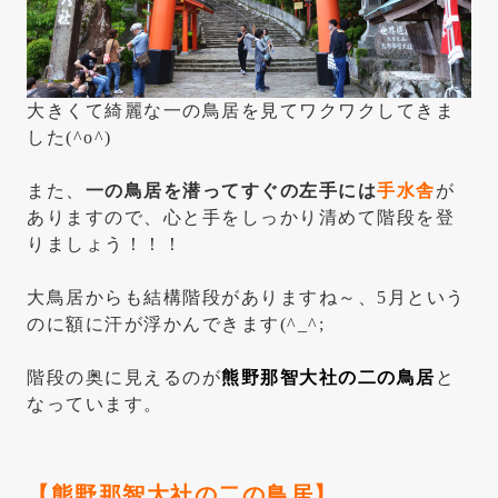
大きくて綺麗な一の鳥居を見てワクワクしてきま
した(^o^)
また、
一の鳥居を潜ってすぐの左手には
手水舎
が
ありますので、心と手をしっかり清めて階段を登
りましょう！！！
大鳥居からも結構階段がありますね～、5月という
のに額に汗が浮かんできます(^_^;
階段の奥に見えるのが
熊野那智大社の二の鳥居
と
なっています。
【熊野那智大社の二の鳥居】