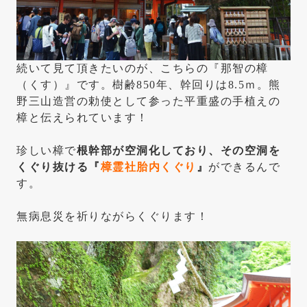
続いて見て頂きたいのが、こちらの『那智の樟
（くす）』です。樹齢850年、幹回りは8.5ｍ。熊
野三山造営の勅使として参った平重盛の手植えの
樟と伝えられています！
珍しい樟で
根幹部が空洞化しており、その空洞を
くぐり抜ける『
樟霊社胎内くぐり
』
ができるんで
す。
無病息災を祈りながらくぐります！