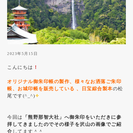
は
き
っ
と
こ
こ
に
2023年5月15日
あ
こんにちは
！
り
ま
オリジナル御朱印帳の製作、様々なお洒落ご朱印
帳、お城印帳を販売している 、日宝綜合製本
の松
す
尾です(^_^)
✧
今回は
「熊野那智大社」へ御朱印をいただきに参
拝してきましたのでその様子を沢山の画像でご紹
介
してます＾＾