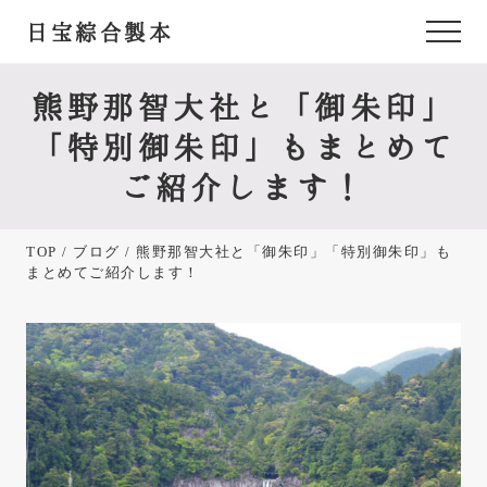
Menu
Skip
Skip
Skip
日宝綜合製本
Menu
to
to
to
あ
main
primary
footer
content
sidebar
な
熊野那智大社と「御朱印」
た
「特別御朱印」もまとめて
が
ご紹介します！
欲
し
TOP
/
ブログ
/ 熊野那智大社と「御朱印」「特別御朱印」も
か
まとめてご紹介します！
っ
た
御
朱
印
帳