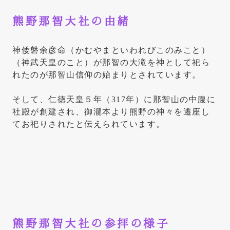
熊野那智大社の由緒
神倭磐余彦命（かむやまといわれびこのみこと）
（神武天皇のこと）が那智の大滝を神として祀ら
れたのが那智山信仰の始まりとされています。
そして、仁徳天皇５年（317年）に那智山の中腹に
社殿が創建され、御瀧本より熊野の神々を遷座し
てお祀りされたと伝えられています。
熊野那智大社の参拝の様子