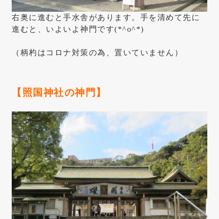
右奥に進むと手水舎があります。手を清めて先に
進むと、いよいよ神門です(*^o^*)
（柄杓はコロナ対策の為、置いていません）
【照国神社の
神門
】