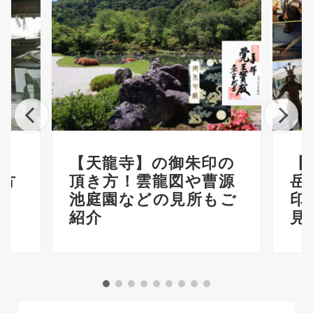
り
【天龍寺】の御朱印の
【
方
頂き方！雲龍図や曹源
岳
！
池庭園などの見所もご
印
紹介
見