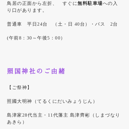
鳥居の正面から左折、 すぐに
無料駐車場
への入
り口があります。
普通車 平日24台 （土・日 40台）・バス 2台
(午前8：30～午後5：00）
照国神社のご由緒
【ご祭神】
照國大明神（てるくにだいみょうじん）
島津家28代当主・11代藩主 島津齊彬（しまづなり
あきら）