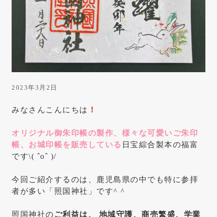
は
き
っ
と
こ
こ
に
2023年3月2日
あ
みなさんこんにちは
！
り
ま
オリジナル御朱印帳の製作、様々な可愛いご朱印
帳、お城印帳を販売している
日宝綜合製本の福富
す
です\( ˆoˆ )/
今回ご紹介するのは、鹿児島県の中でも特に参拝
者が多い「照国神社」です^ ^
照国神社の
ご利益は、 地域守護、商売繁盛、学業