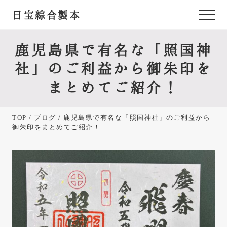
Menu
Skip
Skip
Skip
日宝綜合製本
Menu
to
to
to
あ
main
primary
footer
content
sidebar
な
鹿児島県で有名な「照国神
た
社」のご利益から御朱印を
が
まとめてご紹介！
欲
し
TOP
/
ブログ
/ 鹿児島県で有名な「照国神社」のご利益から
か
御朱印をまとめてご紹介！
っ
た
御
朱
印
帳