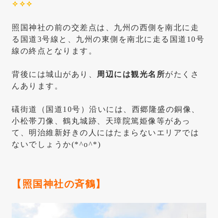
✧✧✧
照国神社の前の交差点は、九州の西側を南北に走
る国道3号線と、九州の東側を南北に走る国道10号
線の終点となります。
背後には城山があり、
周辺には観光名所
がたくさ
んあります。
礒街道（国道10号）沿いには、西郷隆盛の銅像、
小松帯刀像、鶴丸城跡、天璋院篤姫像等があっ
て、明治維新好きの人にはたまらないエリアでは
ないでしょうか(*^o^*)
【照国神社の斉鶴】