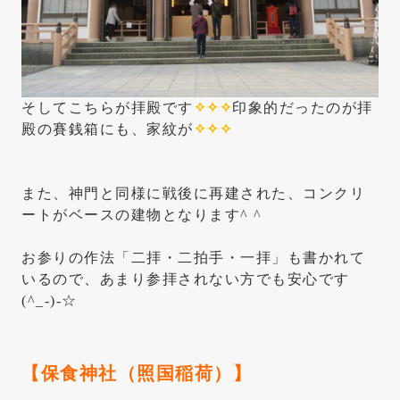
そしてこちらが拝殿です
✧✧✧
印象的だったのが拝
殿の賽銭箱にも、家紋が
✧✧✧
また、神門と同様に戦後に再建された、コンクリ
ートがベースの建物となります^ ^
お参りの作法「二拝・二拍手・一拝」も書かれて
いるので、あまり参拝されない方でも安心です
(^_-)-☆
【保食神社（照国稲荷）】