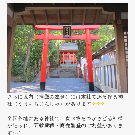
さらに境内（拝殿の左側）には末社である保食神
社（うけもちじんじゃ）があります
✧✧✧
全国各地にある神社で、食べ物をつかさどる神様
が祀られ、
五穀豊穣
・
商売繁盛のご利益
がありま
す^o^