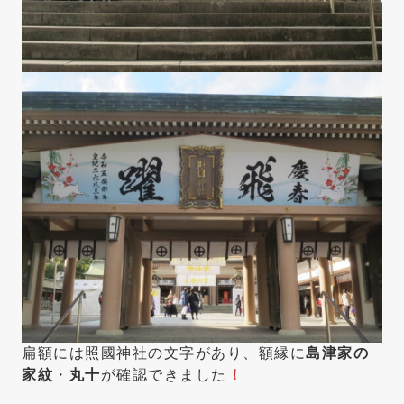
扁額には照國神社の文字があり、額縁に
島津家の
家紋
・
丸十
が確認できました
！