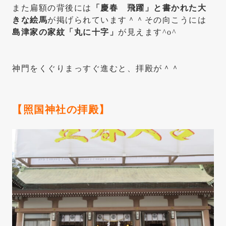
また扁額の背後には
「慶春 飛躍」と書かれた大
きな絵馬
が掲げられています＾＾その向こうには
島津家の家紋「丸に十字」
が見えます^o^
神門をくぐりまっすぐ進むと、拝殿が＾＾
【照国神社の
拝殿
】