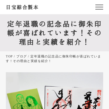
Menu
Skip
Skip
Skip
日宝綜合製本
Menu
to
to
to
あ
main
primary
footer
content
sidebar
な
定年退職の記念品に御朱印
た
帳が喜ばれています！その
が
理由と実績を紹介！
欲
し
TOP
/
ブログ
/ 定年退職の記念品に御朱印帳が喜ばれていま
か
す！その理由と実績を紹介！
っ
た
御
朱
印
帳