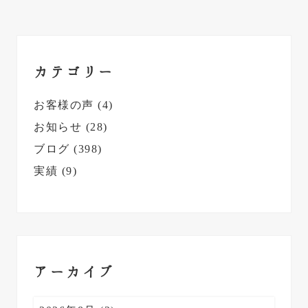
t
s
:
t
最
:
初
カテゴリー
の
サ
お客様の声
(4)
イ
お知らせ
(28)
ド
ブログ
(398)
バ
実績
(9)
ー
アーカイブ