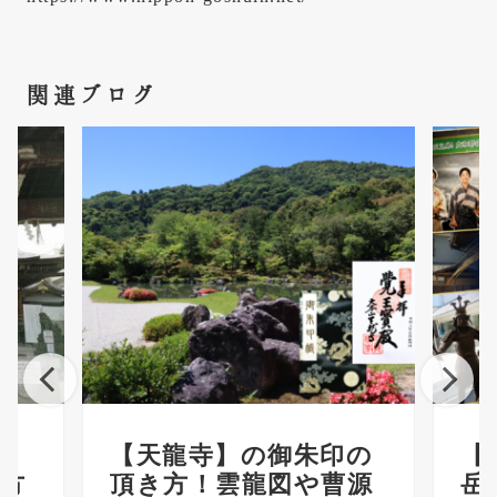
関連ブログ
り
【天龍寺】の御朱印の
【
方
頂き方！雲龍図や曹源
岳