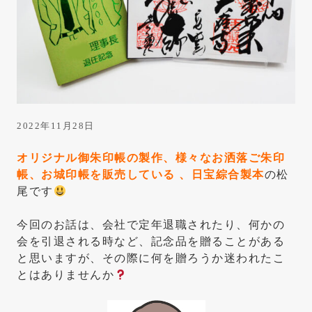
は
き
っ
と
こ
こ
に
2022年11月28日
あ
オリジナル御朱印帳の製作、様々なお洒落ご朱印
り
帳、お城印帳を販売している 、日宝綜合製本
の松
ま
尾です
す
今回のお話は、会社で定年退職されたり、何かの
会を引退される時など、記念品を贈ることがある
と思いますが、その際に何を贈ろうか迷われたこ
とはありませんか