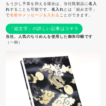
もう少し予算を抑える場合は、当社既製品に
名入
れ
することも可能です。
名入れ
とは「組み文字」
で
名前やメッセージを入れる
ことができます。
「組文字」の詳しい記事はコチラ
当社、人気のちりめんを使用した御朱印帳です
（一例）