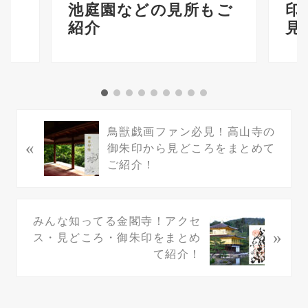
！
池庭園などの見所もご
印
紹介
見
P
鳥獣戯画ファン必見！高山寺の
«
r
御朱印から見どころをまとめて
e
ご紹介！
v
i
o
N
みんな知ってる金閣寺！アクセ
u
»
e
ス・見どころ・御朱印をまとめ
s
x
て紹介！
P
t
o
P
s
o