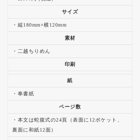
サイズ
・縦180mm×横120mm
素材
・二越ちりめん
印刷
紙
・奉書紙
ページ数
・本文は蛇腹式の24頁（表面に12ポケット、
裏面に和紙12面）