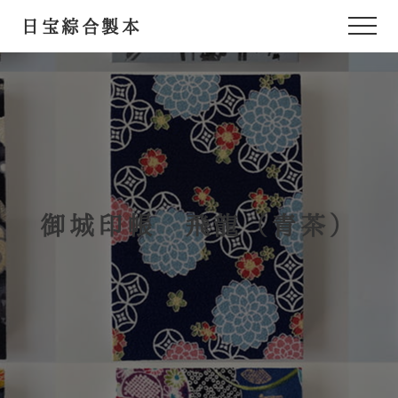
Menu
Skip
Skip
TOP
/
既製品一覧
/ 御城印帳 飛龍（青茶）
日宝綜合製本
Menu
to
to
あ
main
footer
content
な
た
が
欲
し
か
御城印帳 飛龍（青茶）
っ
た
御
朱
印
帳