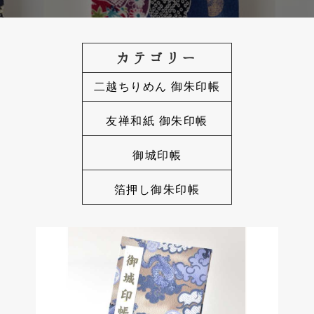
は
き
っ
セ
カテゴリー
と
カ
こ
二越ちりめん 御朱印帳
ン
こ
ダ
友禅和紙 御朱印帳
に
リ
あ
ー
御城印帳
サ
り
イ
ま
箔押し御朱印帳
ド
す
バ
ー